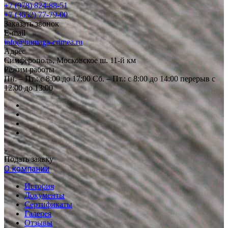
+7 (978) 824-88-51
+7 (3652) 77-79-00
Заказать звонок
E-mail
info@bumaga-crimea.ru
Адрес
Симферополь, Московское ш. 11-й км
Режим работы
Пн. – Пт.: с 8:00 до 17:00 Сб. – Пт.: с 8:00 до 14:00 перерыв с
12:00 до 13:00
Подать заявку
О компании
История
Документы
Сертификаты
Галерея
Отзывы