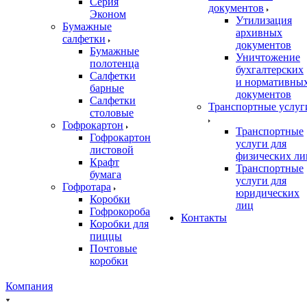
Серия
документов
Эконом
Утилизация
Бумажные
архивных
салфетки
документов
Бумажные
Уничтожение
полотенца
бухгалтерских
Салфетки
и нормативны
барные
документов
Салфетки
Транспортные услуг
столовые
Гофрокартон
Транспортные
Гофрокартон
услуги для
листовой
физических ли
Крафт
Транспортные
бумага
услуги для
Гофротара
юридических
Коробки
лиц
Гофрокороба
Контакты
Коробки для
пиццы
Почтовые
коробки
Компания