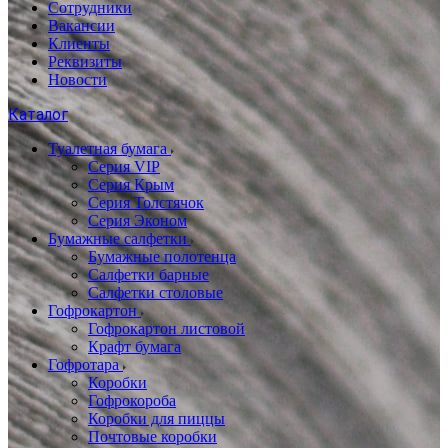
Сотрудники
Вакансии
Клиенты
Реквизиты
Новости
Каталог
Туалетная бумага
Серия VIP
Серия Крым
Серия Толстячок
Серия Эконом
Бумажные салфетки
Бумажные полотенца
Салфетки барные
Салфетки столовые
Гофрокартон
Гофрокартон листовой
Крафт бумага
Гофротара
Коробки
Гофрокороба
Коробки для пиццы
Почтовые коробки