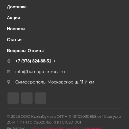
Доставка
Акции
Новости
Статьи
Вопросы Ответы
+7 (978) 824-88-51
info@bumaga-crimea.ru
Симферополь, Московское ш. 11-й км
© 2026 ООО КрымБумага ОГРН 1149102030868 от 15 августа
2014 г. ИНН 9102020186 КПП 910201001
РА Выгодно -
создание сайтов на Битрикс
,
SEO продвижение
.