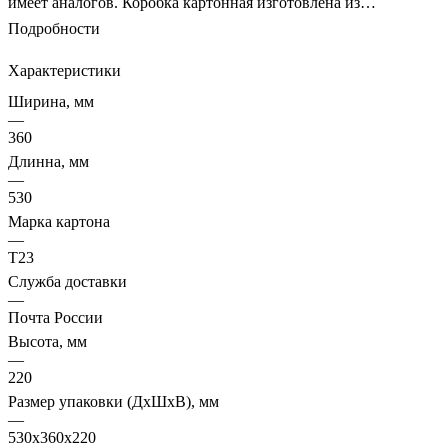
имеет аналогов. Коробка картонная изготовлена из
гофрокартона Т-23 с соблюдением ГОСТа.
Подробности
Характеристики
Ширина, мм
—
360
Длинна, мм
—
530
Марка картона
—
Т23
Служба доставки
—
Почта России
Высота, мм
—
220
Размер упаковки (ДхШхВ), мм
—
530x360x220