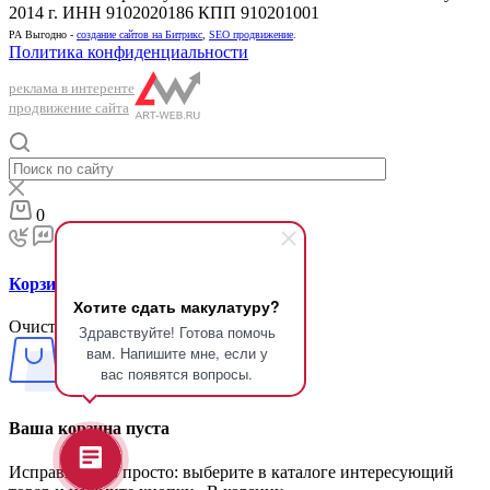
2014 г. ИНН 9102020186 КПП 910201001
РА Выгодно -
создание сайтов на Битрикс
,
SEO продвижение
.
Политика конфиденциальности
реклама в интеренте
продвижение сайта
0
Корзина
Хотите сдать макулатуру?
Очистить корзину
Здравствуйте! Готова помочь
вам. Напишите мне, если у
вас появятся вопросы.
Ваша корзина пуста
Исправить это просто: выберите в каталоге интересующий