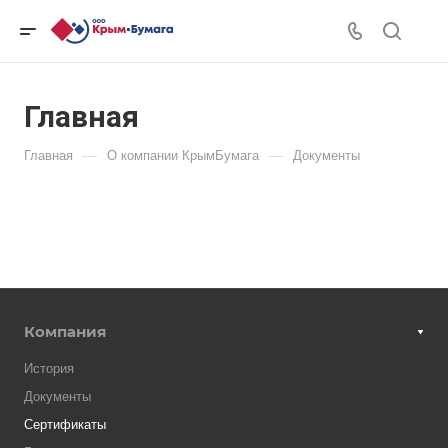
Главная
—
—
Главная
О компании КрымБумага
Документы
Компания
История
Документы
Сертификаты