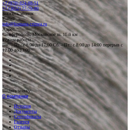
+7 (978) 824-88-51
+7 (3652) 77-79-00
Заказать звонок
E-mail
info@bumaga-crimea.ru
Адрес
Симферополь, Московское ш. 11-й км
Режим работы
Пн. – Пт.: с 8:00 до 17:00 Сб. – Пт.: с 8:00 до 14:00 перерыв с
12:00 до 13:00
Подать заявку
О компании
История
Документы
Сертификаты
Галерея
Отзывы