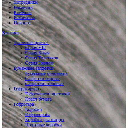
Сотрудники
Вакансии
Клиенты
Реквизиты
Новости
Каталог
Туалетная бумага
Серия VIP
Серия Крым
Серия Толстячок
Серия Эконом
Бумажные салфетки
Бумажные полотенца
Салфетки барные
Салфетки столовые
Гофрокартон
Гофрокартон листовой
Крафт бумага
Гофротара
Коробки
Гофрокороба
Коробки для пиццы
Почтовые коробки